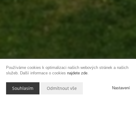
Používáme cookies k optimalizaci našich webových stránek a našich
služeb. Další informace o cookies
najdete zde
.
Souhlasím
Odmítnout vše
Nastavení
Popis nemovitosti
V klidné části Prahy 4 – Šeberov, v zástavbě rodinných domů,