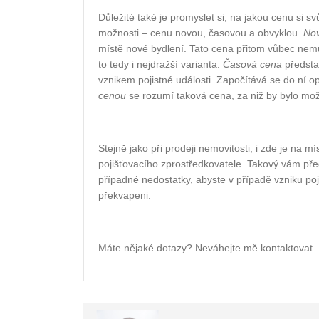
Důležité také je promyslet si, na jakou cenu si s
možnosti – cenu novou, časovou a obvyklou.
No
místě nové bydlení. Tato cena přitom vůbec nemu
to tedy i nejdražší varianta.
Časová cena
předsta
vznikem pojistné události. Započítává se do ní
cenou
se rozumí taková cena, za niž by bylo mo
Stejně jako při prodeji nemovitosti, i zde je na 
pojišťovacího zprostředkovatele. Takový vám před
případné nedostatky, abyste v případě vzniku poj
překvapeni.
Máte nějaké dotazy? Neváhejte mě kontaktovat.