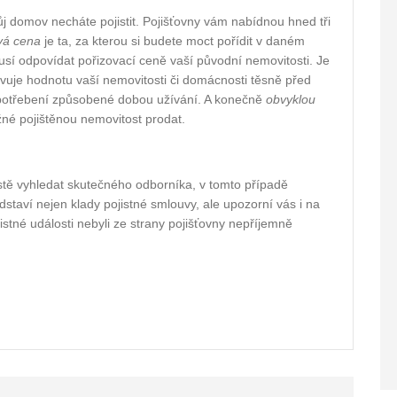
vůj domov necháte pojistit. Pojišťovny vám nabídnou hned tři
vá cena
je ta, za kterou si budete moct pořídit v daném
sí odpovídat pořizovací ceně vaší původní nemovitosti. Je
vuje hodnotu vaší nemovitosti či domácnosti těsně před
 opotřebení způsobené dobou užívání. A konečně
obvyklou
žné pojištěnou nemovitost prodat.
místě vyhledat skutečného odborníka, v tomto případě
staví nejen klady pojistné smlouvy, ale upozorní vás i na
istné události nebyli ze strany pojišťovny nepříjemně