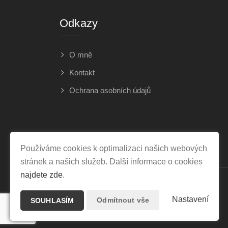
Odkazy
O mně
Kontakt
Ochrana osobních údajů
Používáme cookies k optimalizaci našich webových
stránek a našich služeb. Další informace o cookies
najdete zde
.
Nastavení
Odmítnout vše
SOUHLASÍM