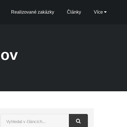
Realizované zakázky
Články
Více
mov