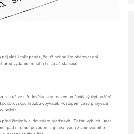
 do něj vložili tolik peněz, že už nehodláte obětovat ani
 před vydáním mnoha tisíců až statisíců.
 Vzniklo už ve středověku jako reakce na častý výskyt požárů,
 tak obrovskou hrozbu obyvatel. Postupem času přibývala
 pojistit.
 před čímkoliv si dovedete představit.
Požár, výbuch, úder
esení, pád stromu, povodeň, záplava, voda z vodovodního