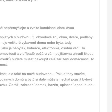
us, náraz vozidla a jiné.
ně nepřemýšlejte a zvolte kombinaci obou dvou.
 spjatých s budovou, tj. obvodové zdi, okna, dveře, podlahy
rnuje veškeré vybavení domu nebo bytu, tedy
 jako je nábytek, koberce, elektronika, osobní věci. To
emovitosti a v případě požáru vám pojišťovna uhradí škodu
tředků budete muset nakoupit celé zařízení domácnosti. To
nost.
itost, ale také na nově budovanou. Pokud tedy stavíte,
dinných domů a bytů si dále můžete nechat pojistit bytový
tavbu. Garáž, zahradní domek, bazén, oplocení apod. budou