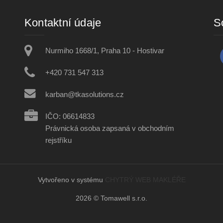
Kontaktní údaje
So
Nurmiho 1668/1, Praha 10 - Hostivar
+420 731 547 313
karban@tkasolutions.cz
IČO: 06614833
Právnická osoba zapsaná v obchodním
rejstříku
Vytvořeno v systému
CHYTRÝ WEB MAKLÉŘE
2026 © Tomawell s.r.o.