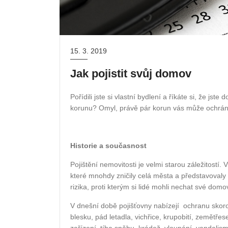
15. 3. 2019
Jak pojistit svůj domov
Pořídili jste si vlastní bydlení a říkáte si, že jste
korunu? Omyl, právě pár korun vás může ochránit
Historie a současnost
Pojištění nemovitosti je velmi starou záležitostí.
které mnohdy zničily celá města a představovaly
rizika, proti kterým si lidé mohli nechat své domovy
V dnešní době pojišťovny nabízejí
ochranu skoro
blesku, pád letadla, vichřice, krupobití, zemětř