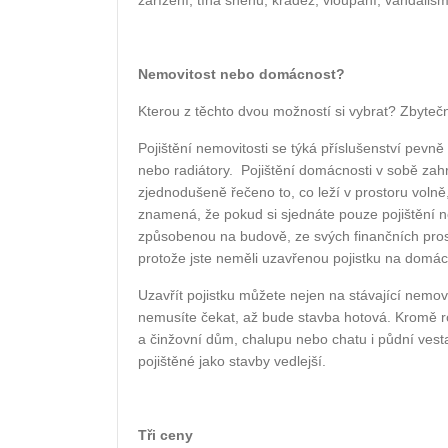
zařízení, tíha sněhu, krádež, vloupání, vandalism
Nemovitost nebo domácnost?
Kterou z těchto dvou možností si vybrat? Zbyteč
Pojištění nemovitosti se týká příslušenství pevně
nebo radiátory.
Pojištění domácnosti v sobě zah
zjednodušeně řečeno to, co leží v prostoru volně,
znamená, že pokud si sjednáte pouze pojištění n
způsobenou na budově, ze svých finančních pros
protože jste neměli uzavřenou pojistku na domác
Uzavřít pojistku můžete nejen na stávající nemov
nemusíte čekat, až bude stavba hotová. Kromě ro
a činžovní dům, chalupu nebo chatu i půdní ves
pojištěné jako stavby vedlejší.
Tři ceny