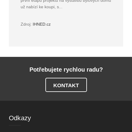
první etapu projektu na výstavbu bytových domů
už nabízí ke koupi, s...
Zdroj:
IHNED.cz
Potřebujete rychlou radu?
KONTAKT
Odkazy