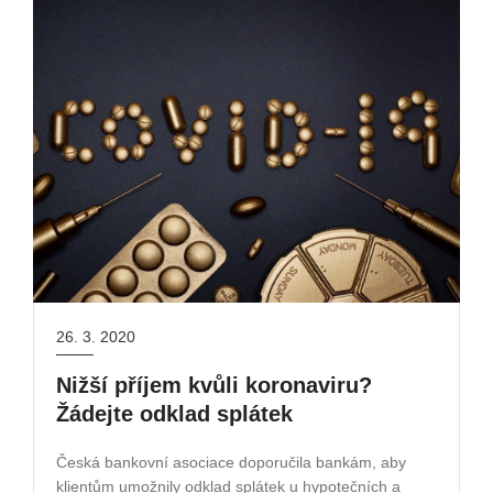
26. 3. 2020
Nižší příjem kvůli koronaviru?
Žádejte odklad splátek
Česká bankovní asociace doporučila bankám, aby
klientům umožnily odklad splátek u hypotečních a