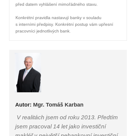
před datem vyhlášení mimořádného stavu.
Konkrétní pravidla nastavují banky v souladu
s interními předpisy. Konkrétní postup vám upřesní
pracovníci jednotlivých bank.
Autor:
Mgr. Tomáš Karban
Odhad ceny nemovitosti ZDARMA
V realitách jsem od roku 2013. Předtím
Spočítejte si orientační cenu vaší nemovitosti.
jsem pracoval 14 let jako investiční
makléř v největší nebankovní investiční