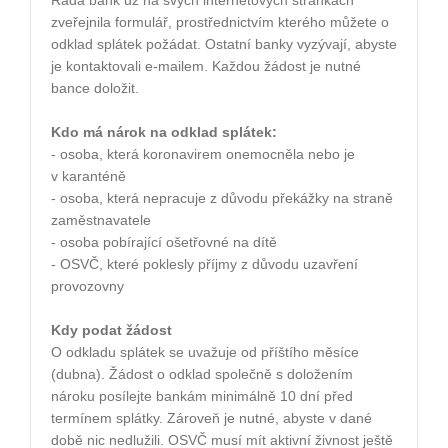
Řada bank už na svých internetových stránkách
zveřejnila formulář, prostřednictvím kterého můžete o
odklad splátek požádat. Ostatní banky vyzývají, abyste
je kontaktovali e-mailem. Každou žádost je nutné
bance doložit.
Kdo má nárok na odklad splátek:
- osoba, která koronavirem onemocněla nebo je
v karanténě
- osoba, která nepracuje z důvodu překážky na straně
zaměstnavatele
- osoba pobírající ošetřovné na dítě
- OSVČ, které poklesly příjmy z důvodu uzavření
provozovny
Kdy podat žádost
O odkladu splátek se uvažuje od příštího měsíce
(dubna). Žádost o odklad společně s doložením
nároku posílejte bankám minimálně 10 dní před
termínem splátky. Zároveň je nutné, abyste v dané
době nic nedlužili. OSVČ musí mít aktivní živnost ještě