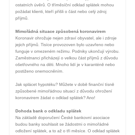
ostatních úvěrů. O tříměsíční odklad splátek mohou
požádat klienti, kteří přišli o část nebo celý zdroj
příjmů.
Mimořádná situace způsobená koronavirem
Koronavir ohrožuje nejen zdraví obyvatel, ale i zdroje
jejich příjmů. Tisíce provozoven bylo uzavřeno nebo
funguje v omezeném režimu. Podniky ukončují výrobu.
Zaměstnanci přicházejí o velkou část příjmů z důvodu
ošetřovného na děti. Mnoho lidí je v karanténě nebo
postiženo onemocněním.
Jak splácet hypotéku? Můžete v době finanční tísně
způsobené mimořádnou situací z důvodu ohrožení
koronavirem žádat o odklad splátek? Ano!
Dohoda bank o odkladu splátek
Na základě doporučení České bankovní asociace
budou banky souhlasit se žádostmi o mimořádné
odložení splátek, a to až o tři měsíce. O odklad splátek