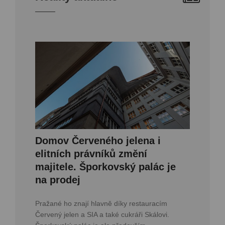
Domov Červeného jelena i
elitních právníků změní
majitele. Šporkovský palác je
na prodej
Pražané ho znají hlavně díky restauracím
Červený jelen a SIA a také cukráři Skálovi.