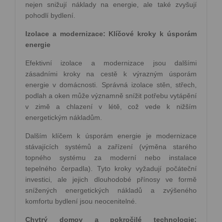
nejen snižují náklady na energie, ale také zvyšují
pohodlí bydlení.
Izolace a modernizace: Klíčové kroky k úsporám
energie
Efektivní izolace a modernizace jsou dalšími
zásadními kroky na cestě k výrazným úsporám
energie v domácnosti. Správná izolace stěn, střech,
podlah a oken může významně snížit potřebu vytápění
v zimě a chlazení v létě, což vede k nižším
energetickým nákladům.
Dalším klíčem k úsporám energie je modernizace
stávajících systémů a zařízení (výměna starého
topného systému za moderní nebo instalace
tepelného čerpadla). Tyto kroky vyžadují počáteční
investici, ale jejich dlouhodobé přínosy ve formě
snížených energetických nákladů a zvýšeného
komfortu bydlení jsou neocenitelné.
Chytrý domov a pokročilé technologie: