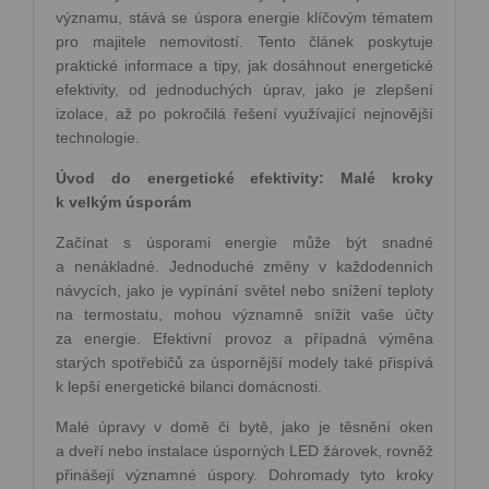
významu, stává se úspora energie klíčovým tématem
pro majitele nemovitostí. Tento článek poskytuje
praktické informace a tipy, jak dosáhnout energetické
efektivity, od jednoduchých úprav, jako je zlepšení
izolace, až po pokročilá řešení využívající nejnovější
technologie.
Úvod do energetické efektivity: Malé kroky
k velkým úsporám
Začínat s úsporami energie může být snadné
a nenákladné. Jednoduché změny v každodenních
návycích, jako je vypínání světel nebo snížení teploty
na termostatu, mohou významně snížit vaše účty
za energie. Efektivní provoz a případná výměna
starých spotřebičů za úspornější modely také přispívá
k lepší energetické bilanci domácnosti.
Malé úpravy v domě či bytě, jako je těsnění oken
a dveří nebo instalace úsporných LED žárovek, rovněž
přinášejí významné úspory. Dohromady tyto kroky