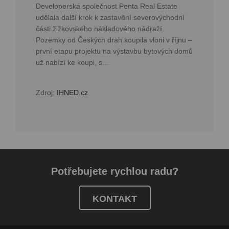
Developerská společnost Penta Real Estate
udělala další krok k zastavění severovýchodní
části žižkovského nákladového nádraží.
Pozemky od Českých drah koupila vloni v říjnu –
první etapu projektu na výstavbu bytových domů
už nabízí ke koupi, s...
Zdroj:
IHNED.cz
Potřebujete rychlou radu?
KONTAKT