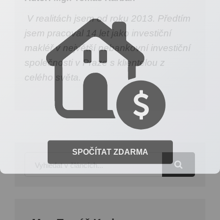
Spočítejte si orientační cenu vaší nemovitosti.
V realitách jsem od roku 2013. Předtím
jsem pracoval 14 let jako investiční
makléř v největší nebankovní investiční
společnosti v Praze s klientelou z
celého světa.
SPOČÍTAT ZDARMA