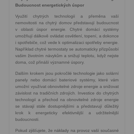
Budoucnost energetických úspor
Využití chytrých technologií a přeměna vaší
nemovitosti na chytrý domov představují budoucnost
v oblasti úspor energie. Chytré domácí systémy
umožňují dálkově ovládat osvětlení, topení, a dokonce
i spotřebiče, což vede k optimalizaci spotřeby energie.
Například chytré termostaty se automaticky přizpůsobí
vašim životním návykům a snižují teplotu, když nejste
doma, což přináší významné úspory.
Dalším krokem jsou pokročilé technologie jako solární
panely nebo domácí bateriové systémy, které vám
umožní využívat obnovitelné zdroje energie a snižovat
závislost na tradičních zdrojích. Investice do chytrých
technologií a přechod na obnovitelné zdroje energie
se stávají stále dostupnějšími a představují důležitý
krok k energeticky efektivnější a udržitelnější
budoucnosti.
Pokud zjišťujete, že náklady na provoz vaší současné