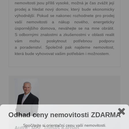
nemovitosti jsou příliš vysoké, možná je čas zvážit její
prodej a hledat nový domov, který bude ekonomicky
výhodnější. Pokud se nakonec rozhodnete pro prodej
vaší nemovitosti a nákup nového, energeticky
úspornějšího domova, neváhejte se na mne obrátit.
S odbornými znalostmi a zkušenostmi v oblasti realit
vám mohu poskytnout potřebnou podporu
a poradenství. Společně pak najdeme nemovitost,
která bude vyhovovat vašim potřebám i možnostem.
Odhad ceny nemovitosti ZDARMA
Autor:
Mgr. Tomáš Karban