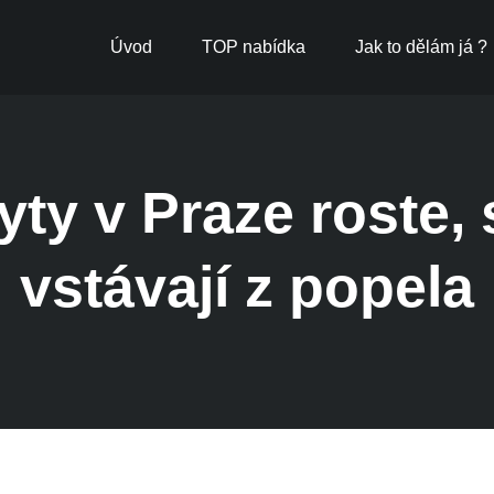
Úvod
TOP nabídka
Jak to dělám já ?
ty v Praze roste, 
vstávají z popela