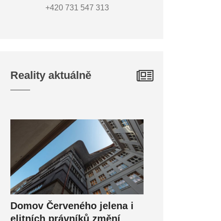
+420 731 547 313
Reality aktuálně
Domov Červeného jelena i
elitních právníků změní