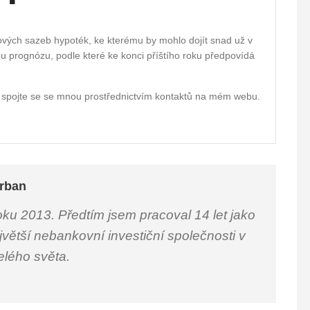
ových sazeb hypoték, ke kterému by mohlo dojít snad už v
u prognózu, podle které ke konci příštího roku předpovídá
 spojte se se mnou prostřednictvím kontaktů na mém webu.
rban
oku 2013. Předtím jsem pracoval 14 let jako
jvětší nebankovní investiční společnosti v
celého světa.