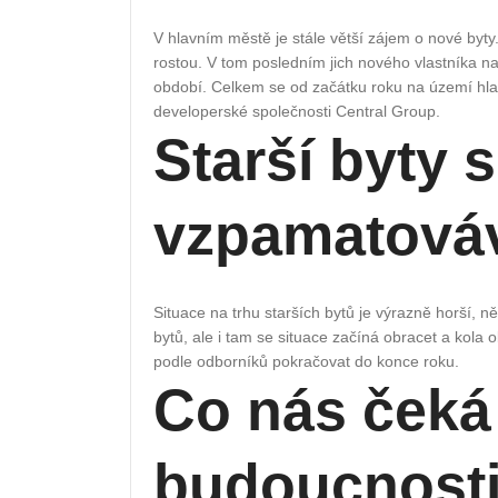
V hlavním městě je stále větší zájem o nové byty. U
rostou. V tom posledním jich nového vlastníka na
období. Celkem se od začátku roku na území hla
developerské společnosti Central Group.
Starší byty 
vzpamatováv
Situace na trhu starších bytů je výrazně horší, 
bytů, ale i tam se situace začíná obracet a kola
podle odborníků pokračovat do konce roku.
Co nás čeká
budoucnost