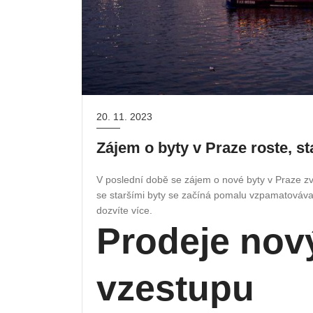
20. 11. 2023
Zájem o byty v Praze roste, st
V poslední době se zájem o nové byty v Praze zvy
se staršími byty se začíná pomalu vzpamatovávat
dozvíte více.
Prodeje nov
vzestupu