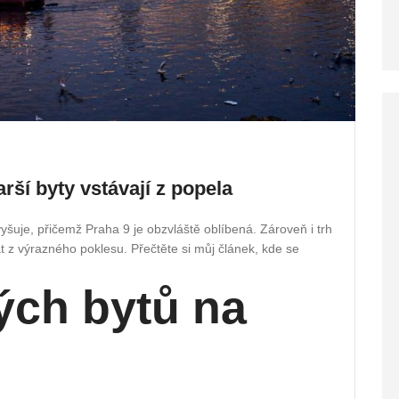
arší byty vstávají z popela
šuje, přičemž Praha 9 je obzvláště oblíbená. Zároveň i trh
 z výrazného poklesu. Přečtěte si můj článek, kde se
ých bytů na