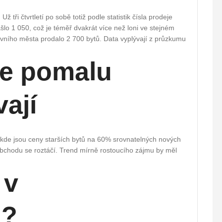
ž tři čtvrtletí po sobě totiž podle statistik čísla prodeje
šlo 1 050, což je téměř dvakrát více než loni ve stejném
vního města prodalo 2 700 bytů. Data vyplývají z průzkumu
se pomalu
ají
někde jsou ceny starších bytů na 60% srovnatelných nových
 obchodu se roztáčí. Trend mírně rostoucího zájmu by měl
 v
i?