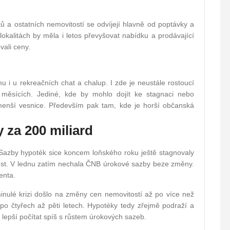
 a ostatních nemovitostí se odvíjejí hlavně od poptávky a
okalitách by měla i letos převyšovat nabídku a prodávající
ali ceny.
u i u rekreačních chat a chalup. I zde je neustále rostoucí
 měsících. Jediné, kde by mohlo dojít ke stagnaci nebo
a menší vesnice. Především pak tam, kde je horší občanská
y za 200 miliard
 Sazby hypoték sice koncem loňského roku ještě stagnovaly
růst. V lednu zatím nechala ČNB úrokové sazby beze změny.
enta.
 minulé krizi došlo na změny cen nemovitostí až po více než
o čtyřech až pěti letech. Hypotéky tedy zřejmě podraží a
e lepší počítat spíš s růstem úrokových sazeb.