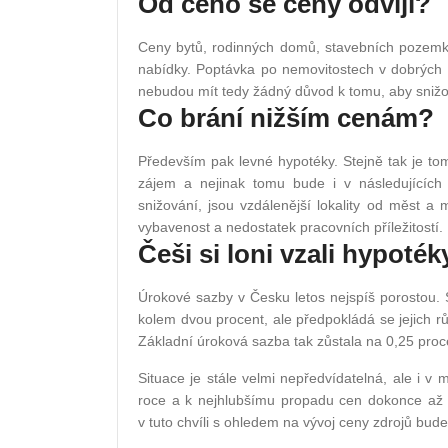
Od čeho se ceny odvíjí?
Ceny bytů, rodinných domů, stavebních pozemků
nabídky. Poptávka po nemovitostech v dobrých l
nebudou mít tedy žádný důvod k tomu, aby snižov
Co brání nižším cenám?
Především pak levné hypotéky. Stejně tak je tom
zájem a nejinak tomu bude i v následujících
snižování, jsou vzdálenější lokality od měst 
vybavenost a nedostatek pracovních příležitostí.
Češi si loni vzali hypoték
Úrokové sazby v Česku letos nejspíš porostou.
kolem dvou procent, ale předpokládá se jejich 
Základní úroková sazba tak zůstala na 0,25 proc
Situace je stále velmi nepředvídatelná, ale i v
roce a k nejhlubšímu propadu cen dokonce až p
v tuto chvíli s ohledem na vývoj ceny zdrojů bud