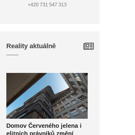
+420 731 547 313
Reality aktuálně
Domov Červeného jelena i
elitních právníků změní