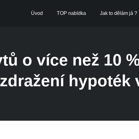
Úvod
TOP nabídka
Jak to dělám já ?
tů o více než 10 
zdražení hypoték 