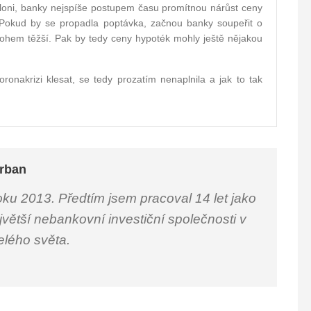
 loni, banky nejspíše postupem času promítnou nárůst ceny
 Pokud by se propadla poptávka, začnou banky soupeřit o
nohem těžší. Pak by tedy ceny hypoték mohly ještě nějakou
ronakrizi klesat, se tedy prozatím nenaplnila a jak to tak
rban
oku 2013. Předtím jsem pracoval 14 let jako
jvětší nebankovní investiční společnosti v
celého světa.