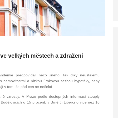
 ve velkých městech a zdražení
andemie předpovídali něco jiného, tak díky neustálému
s nemovitostmi a nízkou úrokovou sazbou hypotéky, ceny
ují v tom, že pád cen se nečeká.
ně vzrostly. V Praze podle dostupných informací stouply
udějovicích o 15 procent, v Brně či Liberci o více než 16